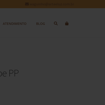
waguinho@arteeluz.com.br
ATENDIMENTO
BLOG
pe PP