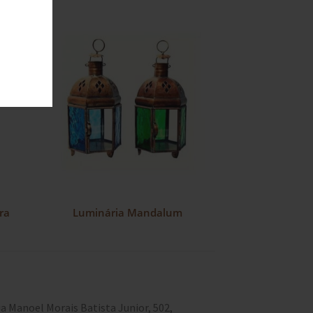
ra
Luminária Mandalum
a Manoel Morais Batista Junior, 502,