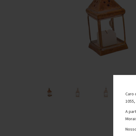
Caro 
1055,
A par
Morai
Nosso