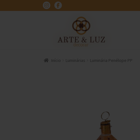
Pular
Pular
para
para
navegação
o
conteúdo
Início
Luminárias
Luminária Penélope PP