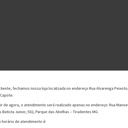
cliente, fechamos nossa loja localizada no endereço Rua Alvarenga Peixoto
 Capote.
tir de agora, o atendimento será realizado apenas no endereço: Rua Manoe
s Batista Junior, 502, Parque das Abelhas – Tiradentes MG.
Produtos relacionados
 horário de atendimento é: