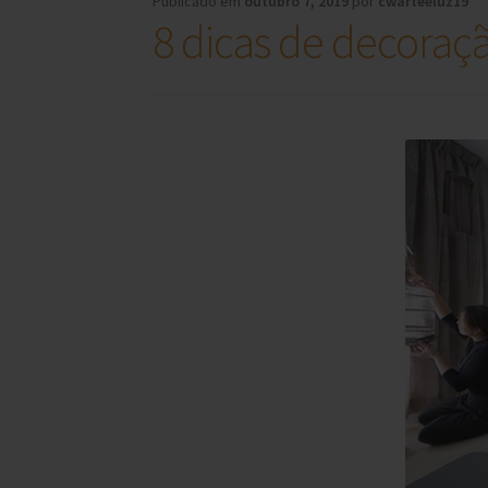
Publicado em
outubro 7, 2019
por
cwarteeluz19
8 dicas de decoraç