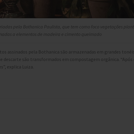
riadas pela Bothanica Paulista, que tem como foco vegetações pla
inadas a elementos de madeira e cimento queimado
entos assinados pela Bothanica são armazenadas em grandes tonéis,
is de descarte são transformados em compostagem orgânica. “Apó
s”, explica Luiza.