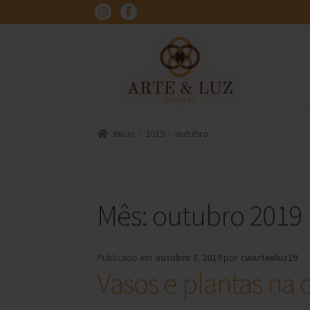
Pular
Pular
para
para
navegação
o
conteúdo
Início
2019
outubro
Mês:
outubro 2019
Publicado em
outubro 7, 2019
por
cwarteeluz19
Vasos e plantas na