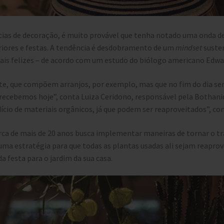
ncias de decoração, é muito provável que tenha notado uma onda d
riores e festas. A tendência é desdobramento de um
mindset
susten
s felizes – de acordo com um estudo do biólogo americano Edwar
te, que compõem arranjos, por exemplo, mas que no fim do dia sem
recebemos hoje”, conta Luiza Ceridono, responsável pela Bothanica
cio de materiais orgânicos, já que podem ser reaproveitados”, co
rca de mais de 20 anos busca implementar maneiras de tornar o t
ma estratégia para que todas as plantas usadas ali sejam reaprov
 festa para o jardim da sua casa.