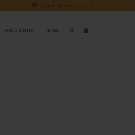
waguinho@arteeluz.com.br
ATENDIMENTO
BLOG