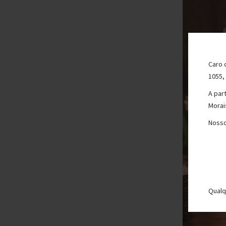
Caro 
1055,
A par
Morai
Nosso
Qualq