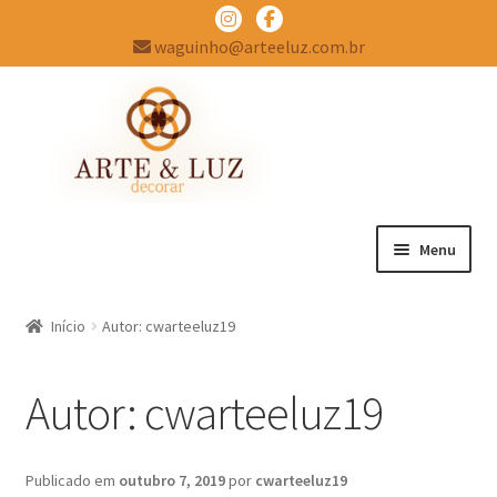
waguinho@arteeluz.com.br
Pular
Pular
para
para
navegação
o
conteúdo
Menu
EMPRESA
Início
Autor: cwarteeluz19
Expandir
PRODUTOS
menu
Autor:
cwarteeluz19
descende
ATENDIMENTO
BLOG
Publicado em
outubro 7, 2019
por
cwarteeluz19