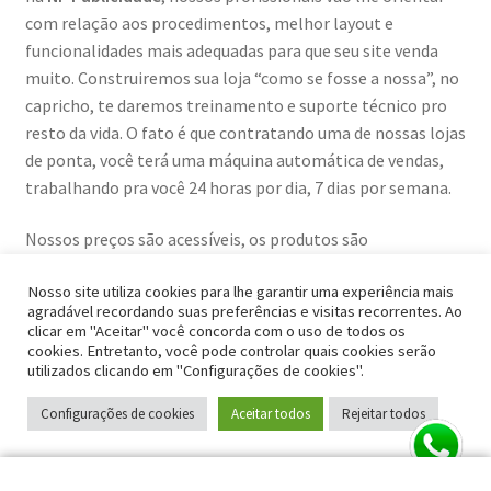
com relação aos procedimentos, melhor layout e
funcionalidades mais adequadas para que seu site venda
muito. Construiremos sua loja “como se fosse a nossa”, no
capricho, te daremos treinamento e suporte técnico pro
resto da vida. O fato é que contratando uma de nossas lojas
de ponta, você terá uma máquina automática de vendas,
trabalhando pra você 24 horas por dia, 7 dias por semana.
Nossos preços são acessíveis, os produtos são
personalizados, a entrega é rápida e DIVIDIMOS EM ATÉ 6X
Nosso site utiliza cookies para lhe garantir uma experiência mais
SEM JUROS no cartão. Faça um orçamento agora mesmo!
agradável recordando suas preferências e visitas recorrentes. Ao
clicar em "Aceitar" você concorda com o uso de todos os
Publicado em 20/07/2017 às 08:35 hrs.
cookies. Entretanto, você pode controlar quais cookies serão
utilizados clicando em "Configurações de cookies".
Configurações de cookies
Aceitar todos
Rejeitar todos
Categoria:
Blog
Pesquisar
por: