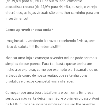
(de 39,8% para 43,4%). Por outro lado, comércio
atacadista recuou (de 44,9% para 44,4%), ou seja, o varejo
eletrônico, as lojas virtuais são o melhor caminho para um
investimento!
Como aproveitar essa onda?
Imagine só… vendendo à prazo e recebendo à vista, sem
risco de calote!!!!!! Bom demais!!!!!!
Montar uma loja e começar a vender online pode ser mais
simples do que parece. Para tal, basta que se tenha um
nicho a se explorar, como por exemplo o artesanato ou os
artigos de couro de nossa região, que se tenha bons
produtos e preços competitivos a oferecer.
Começar por uma boa plataforma e com uma Empresa
séria, que não vai te deixar na mão, é o primeiro passo. Aqui
na
NP Publicidade
, nossos profissionais vão lhe orientar