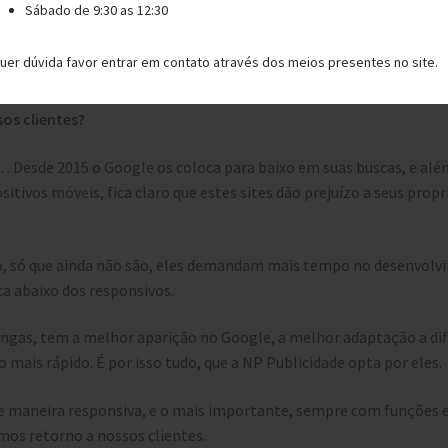
Sábado de 9:30 as 12:30
ores e vamos criando à partir desta, as versões menores, sempre 
uer dúvida favor entrar em contato através dos meios presentes no site.
os clientes?
… Desde 2015 o Google os coloca para baixo em suas buscas, e alé
sitivos móveis, fica claro que estes sites dão prejuízo a seus prop
o, só que ainda não são, eles demandam mais tempo no desenvolv
ca abaixo dos responsivos.
ringas, tem a melhor aparição no Google, a melhor adaptação a dif
mais rápido. É por isso tudo, que a NP Publicidade opta por eles.
s de maneira responsiva, e o mais importante, sempre com funções
imos retorno a nossos clientes.