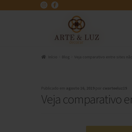
Pular
Pular
para
para
navegação
o
conteúdo
Início
Blog
Veja comparativo entre sites nã
Publicado em
agosto 16, 2019
por
cwarteeluz19
Veja comparativo en