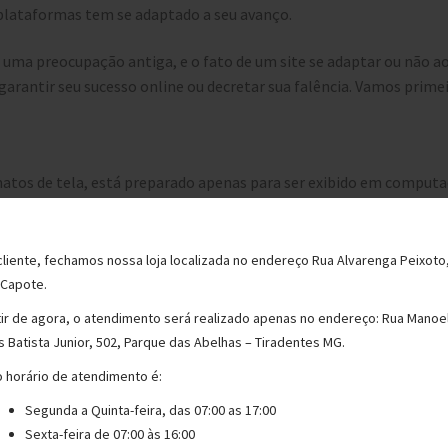
 plataformas tem se adaptado a seu avanço.
 uma preocupação antiga, e o fato de um site se adaptar ou não a
arantir seu sucesso online ou decretar sua falência. Vamos prime
rmatos de tela, está preparado apenas para ser exibido em comput
do sites deste jeito até hoje.
cliente, fechamos nossa loja localizada no endereço Rua Alvarenga Peixoto
 Capote.
 voltado para aparelhos móveis. Em geral, é acessível por uma URL
tir de agora, o atendimento será realizado apenas no endereço: Rua Manoe
e caso, a versão para computadores é criada depois, como uma ada
s Batista Junior, 502, Parque das Abelhas – Tiradentes MG.
 horário de atendimento é:
Segunda a Quinta-feira, das 07:00 as 17:00
a forma como trabalhamos aqui na NP Publicidade. Ele é aquele q
Sexta-feira de 07:00 às 16:00
figurações específicas no site que entendem o formato de tela e cr