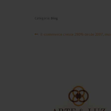
Categoria:
Blog
Navegação
Post
E-commerce cresce 290% desde 2007, mo
anterior:
de
Post