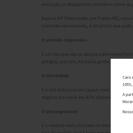
evolução, os dispositivos mobiles e como as
Aqui na NP Publicidade, em Prados MG, essa é
sistemas operacionais, é um ponto que pode g
O site não responsivo
É um site que não se adapta a diferentes fo
antigos, mas sim, há muita gente por aí fazen
O site mobile
Caro 
1055,
É o site feito com um layout mais leve, todo
A par
negócio por meio das APIs disponíveis. Ness
Morai
O site responsivo
Nosso
É o modelo mais utilizado no mercado, e é 
tela do usuário. Isso é feito por meio de con