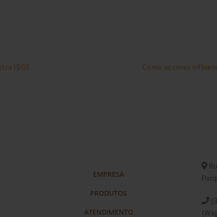
Próximo
stra IBGE
Como as cores influe
post:
Ru
EMPRESA
Parq
PRODUTOS
(3
ATENDIMENTO
(Wa