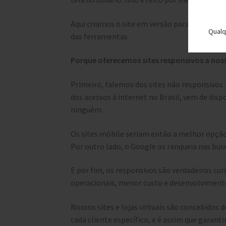
Aqui criamos o site em versão para computad
Qualq
das ferramentas.
Porque oferecemos sites responsivos a noss
Primeiro, falemos dos sites não responsivos
dos acessos à internet no Brasil, vem de dispo
ninguém.
Os sites móbile seriam então a melhor opçã
Por outro lado, o Google os ranqueia nas bus
E por fim, os responsivos são verdadeiros cu
operacionais, menor custo e desenvolvimento 
Nossos sites e lojas virtuais são concebido
cada cliente específico, e é assim que garant