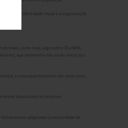
mantendo a identidade visual e a organização
m do mais, como hoje, algo entre 70 e 80%
rietários, que realmente não serão vistos por
imento, e consequentemente são mais caros.
erentes dispositivos e sistemas
 e ferramentas adaptadas à necessidade de