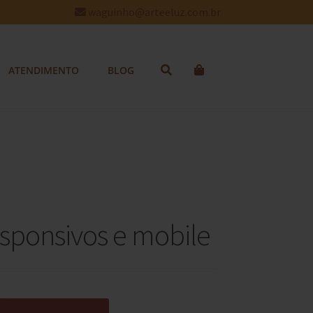
waguinho@arteeluz.com.br
ATENDIMENTO
BLOG
esponsivos e mobile