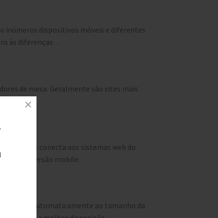
os inúmeros dispositivos móveis e diferentes
iro às diferenças…
adores de mesa. Geralmente são sites mais
,
 própria e se conecta aos sistemas web do
l
ptação da versão mobile.
ue se adapta automaticamente ao tamanho da
iam para tal a melhor disposição